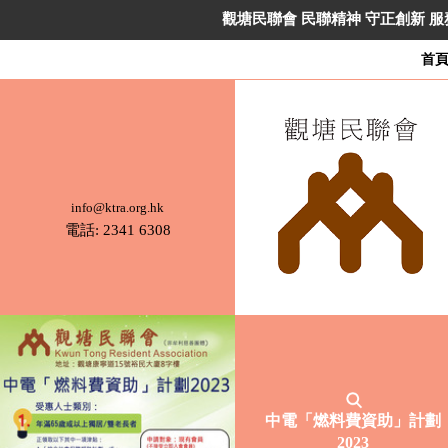
觀
觀塘民聯會 民聯精神 守正創新 
塘
民
首
聯
會
民
聯
精
神
info@ktra.org.hk
守
電話: 2341 6308
正
創
新
服
務
社
群
首
本
長
青
中電「燃料費資助」計劃
頁
會
者
年
2023