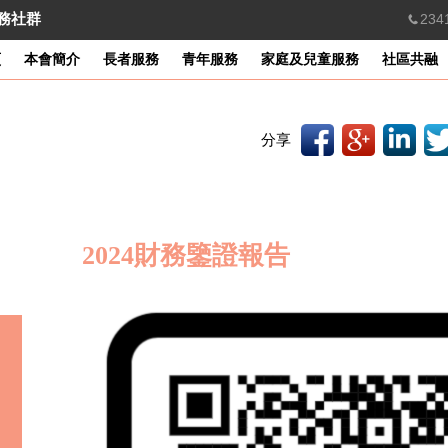
服務社群
234
頁
本會簡介
長者服務
青年服務
家庭及兒童服務
社區共融
分享
2024財務鑒證報告