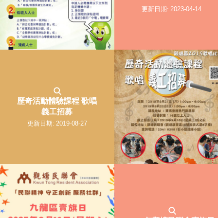
簡
服
服
更新日期:
2023-04-14
介
務
務
家
社
興
最
庭
區
趣
新
及
共
班
消
兒
融
息
童
服
務
歷奇活動體驗課程 歌唱
義工招募
更新日期:
2019-08-27