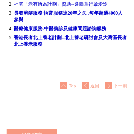
社署「老有所為計劃」資助--
耆義童行啟愛途
長者剪髮服務
恆常服務達
20年之久 ,每年超過4000人
參與
醫療健康服務-中醫義診及健康問題諮詢服務
香港長者北上養老計劃
--
北上養老
研討會及大灣區長者
北上養老服務
Top
返回
下一則