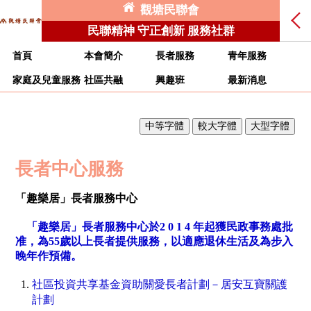
觀塘民聯會
民聯精神 守正創新 服務社群
首頁
本會簡介
長者服務
青年服務
家庭及兒童服務
社區共融
興趣班
最新消息
長者中心服務
「趣樂居」長者服務中心
「趣樂居」長者服務中心
於
2 0 1 4 年起獲民政事務處批
准，為55歲以上長者提供服務，以適應退休生活及為步入
晚年作預備。
社區投資共享基金資助關愛長者計劃－居安互寶關護
計劃